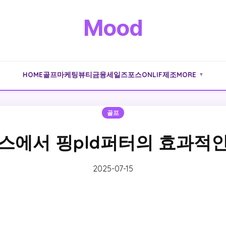
Mood
HOME
골프
마케팅
뷰티
금융
세일즈포스
ONLIF
제조
MORE
▼
골프
스에서 핑pld퍼터의 효과적
2025-07-15