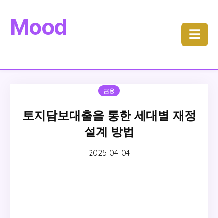
Mood
☰
금융
토지담보대출을 통한 세대별 재정
설계 방법
2025-04-04