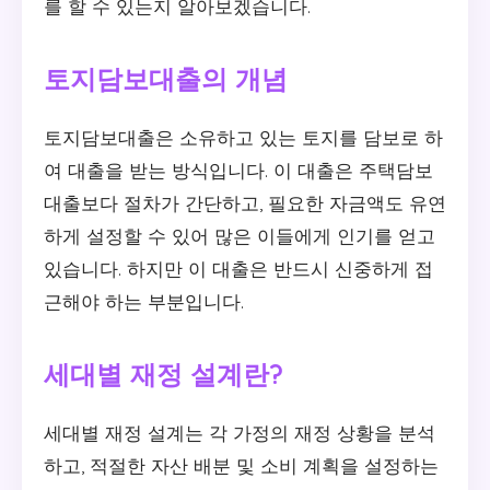
를 할 수 있는지 알아보겠습니다.
토지담보대출의 개념
토지담보대출은 소유하고 있는 토지를 담보로 하
여 대출을 받는 방식입니다. 이 대출은 주택담보
대출보다 절차가 간단하고, 필요한 자금액도 유연
하게 설정할 수 있어 많은 이들에게 인기를 얻고
있습니다. 하지만 이 대출은 반드시 신중하게 접
근해야 하는 부분입니다.
세대별 재정 설계란?
세대별 재정 설계는 각 가정의 재정 상황을 분석
하고, 적절한 자산 배분 및 소비 계획을 설정하는