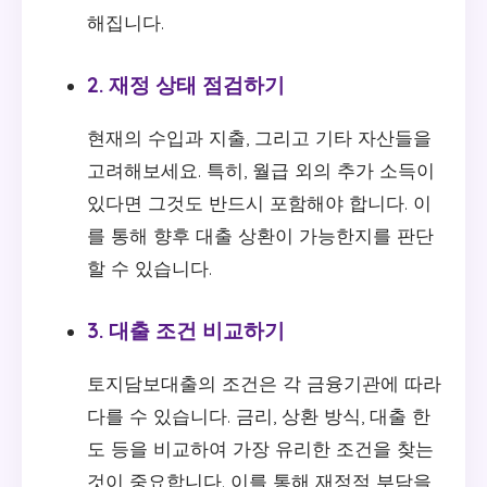
해집니다.
2. 재정 상태 점검하기
현재의 수입과 지출, 그리고 기타 자산들을
고려해보세요. 특히, 월급 외의 추가 소득이
있다면 그것도 반드시 포함해야 합니다. 이
를 통해 향후 대출 상환이 가능한지를 판단
할 수 있습니다.
3. 대출 조건 비교하기
토지담보대출의 조건은 각 금융기관에 따라
다를 수 있습니다. 금리, 상환 방식, 대출 한
도 등을 비교하여 가장 유리한 조건을 찾는
것이 중요합니다. 이를 통해 재정적 부담을