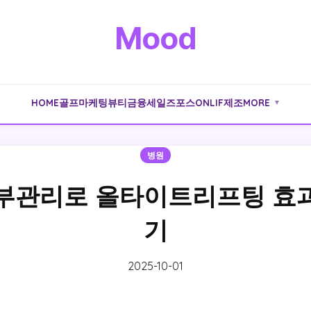
Mood
HOME
골프
마케팅
뷰티
금융
세일즈포스
ONLIF
제조
MORE
▼
병원
부관리로 올타이트리프팅 효
기
2025-10-01