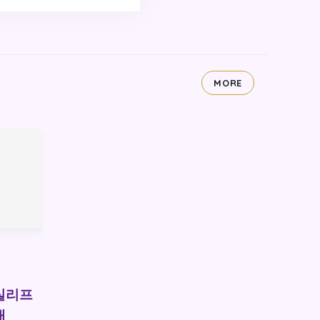
MORE
실리프
내