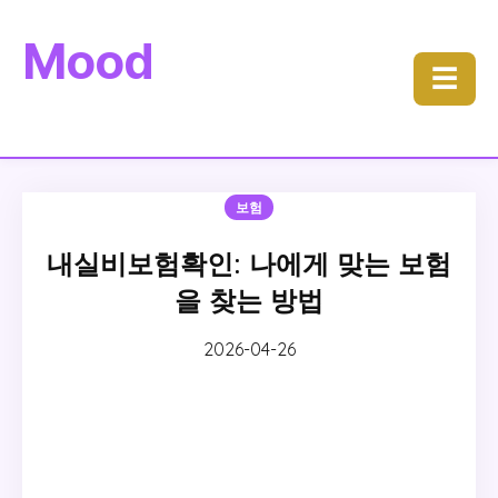
Mood
☰
보험
내실비보험확인: 나에게 맞는 보험
을 찾는 방법
2026-04-26