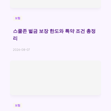
보험
스쿨존 벌금 보장 한도와 특약 조건 총정
리
2026-08-07
보험