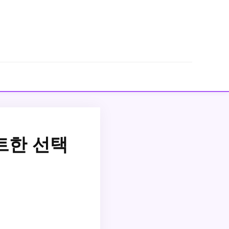
트한 선택