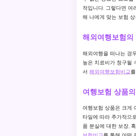
적입니다. 그렇다면 여
해 나에게 맞는 보험 상
해외여행보험의
해외여행을 떠나는 경우,
높은 치료비가 청구될 
서
해외여행보험비교
를
여행보험 상품의
여행보험 상품은 크게 
타일에 따라 추가적으로 
품 분실에 대한 보장, 
보험비교
를 통해 어떤