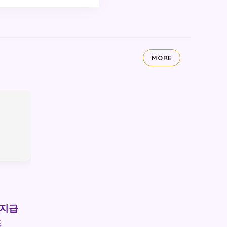
MORE
선지급
드