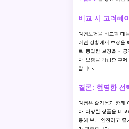
비교 시 고려해야
여행보험을 비교할 때는 
어떤 상황에서 보장을 
로, 동일한 보장을 제공
다. 보험을 가입한 후
합니다.
결론: 현명한 선
여행은 즐거움과 함께 
다. 다양한 상품을 비
통해 보다 안전하고 즐
가 필요합니다.