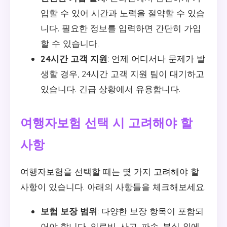
입할 수 있어 시간과 노력을 절약할 수 있습
니다. 필요한 정보를 입력하면 간단히 가입
할 수 있습니다.
24시간 고객 지원
: 언제 어디서나 문제가 발
생할 경우, 24시간 고객 지원 팀이 대기하고
있습니다. 긴급 상황에서 유용합니다.
여행자보험 선택 시 고려해야 할
사항
여행자보험을 선택할 때는 몇 가지 고려해야 할
사항이 있습니다. 아래의 사항들을 체크해보세요.
보험 보장 범위
: 다양한 보장 항목이 포함되
어야 합니다. 의료비, 사고, 파손, 분실 외에