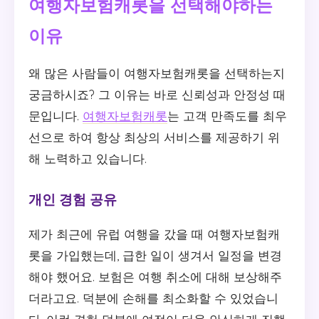
여행자보험캐롯을 선택해야하는
이유
왜 많은 사람들이 여행자보험캐롯을 선택하는지
궁금하시죠? 그 이유는 바로 신뢰성과 안정성 때
문입니다.
여행자보험캐롯
는 고객 만족도를 최우
선으로 하여 항상 최상의 서비스를 제공하기 위
해 노력하고 있습니다.
개인 경험 공유
제가 최근에 유럽 여행을 갔을 때 여행자보험캐
롯을 가입했는데, 급한 일이 생겨서 일정을 변경
해야 했어요. 보험은 여행 취소에 대해 보상해주
더라고요. 덕분에 손해를 최소화할 수 있었습니