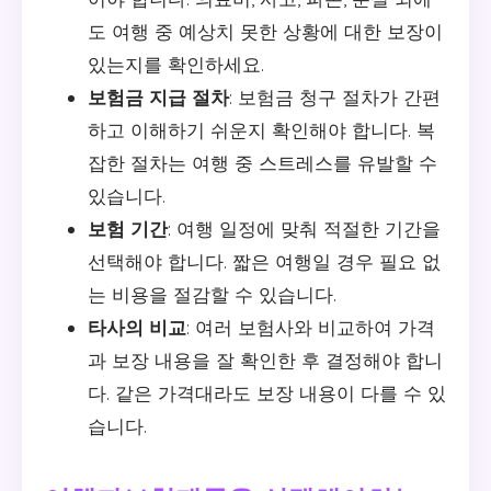
도 여행 중 예상치 못한 상황에 대한 보장이
있는지를 확인하세요.
보험금 지급 절차
: 보험금 청구 절차가 간편
하고 이해하기 쉬운지 확인해야 합니다. 복
잡한 절차는 여행 중 스트레스를 유발할 수
있습니다.
보험 기간
: 여행 일정에 맞춰 적절한 기간을
선택해야 합니다. 짧은 여행일 경우 필요 없
는 비용을 절감할 수 있습니다.
타사의 비교
: 여러 보험사와 비교하여 가격
과 보장 내용을 잘 확인한 후 결정해야 합니
다. 같은 가격대라도 보장 내용이 다를 수 있
습니다.