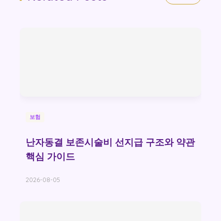
보험
난자동결 보존시술비 선지급 구조와 약관
핵심 가이드
2026-08-05