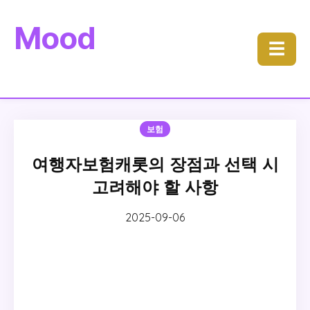
Mood
☰
보험
여행자보험캐롯의 장점과 선택 시
고려해야 할 사항
2025-09-06