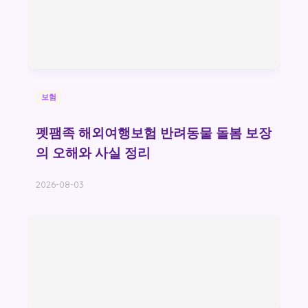
보험
펫팸족 해외여행보험 반려동물 돌봄 보장
의 오해와 사실 정리
2026-08-03