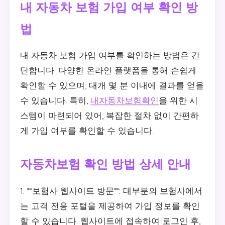
내 자동차 보험 가입 여부 확인 방
법
내 자동차 보험 가입 여부를 확인하는 방법은 간
단합니다. 다양한 온라인 플랫폼을 통해 손쉽게
확인할 수 있으며, 대개 몇 분 이내에 결과를 얻을
수 있습니다. 특히,
내자동차보험확인
을 위한 시
스템이 마련되어 있어, 복잡한 절차 없이 간편하
게 가입 여부를 확인할 수 있습니다.
자동차보험 확인 방법 상세 안내
1. **보험사 웹사이트 방문**: 대부분의 보험사에서
는 고객 전용 포털을 제공하여 가입 정보를 확인
할 수 있습니다. 웹사이트에 접속하여 로그인 후,