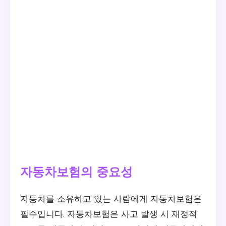
자동차보험의 중요성
자동차를 소유하고 있는 사람에게 자동차보험은
필수입니다. 자동차보험은 사고 발생 시 재정적