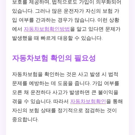
보호를 제공하며, 법적으로도 가입이 의무화되어
있습니다. 그러나 많은 운전자가 자신의 보험 가
입 여부를 간과하는 경우가 많습니다. 이런 상황
에서
자동차보험확인방법
을 알고 있다면 문제가
발생했을 때 빠르게 대응할 수 있습니다.
자동차보험 확인의 필요성
자동차보험을 확인하는 것은 사고 발생 시 법적
문제를 예방하는 데 도움을 줍니다. 가입 여부를
모른 채 운전하다 사고가 발생하면 큰 불이익을
겪을 수 있습니다. 따라서
자동차보험확인
을 통해
자신의 보험 상태를 정기적으로 점검하는 것이
중요합니다.