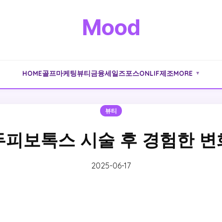
Mood
HOME
골프
마케팅
뷰티
금융
세일즈포스
ONLIF
제조
MORE
▼
뷰티
두피보톡스 시술 후 경험한 변
2025-06-17