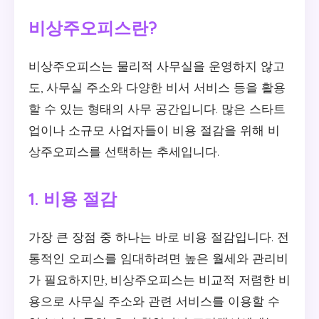
비상주오피스란?
비상주오피스는 물리적 사무실을 운영하지 않고
도, 사무실 주소와 다양한 비서 서비스 등을 활용
할 수 있는 형태의 사무 공간입니다. 많은 스타트
업이나 소규모 사업자들이 비용 절감을 위해 비
상주오피스를 선택하는 추세입니다.
1. 비용 절감
가장 큰 장점 중 하나는 바로 비용 절감입니다. 전
통적인 오피스를 임대하려면 높은 월세와 관리비
가 필요하지만, 비상주오피스는 비교적 저렴한 비
용으로 사무실 주소와 관련 서비스를 이용할 수