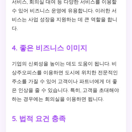
서비스, 회의실 대여 등 다양한 서비스를 이용할
수 있어 비즈니스 운영에 유용합니다. 이러한 서
비스는 사업 성장을 지원하는 데 큰 역할을 합니
다.
4. 좋은 비즈니스 이미지
기업의 신뢰성을 높이는 데도 도움이 됩니다. 비
상주오피스를 이용하면 도시에 위치한 전문적인
주소를 가질 수 있어 고객이나 파트너에게 더 좋
은 인상을 줄 수 있습니다. 특히, 고객을 초대해야
하는 경우에는 회의실을 이용하면 됩니다.
5. 법적 요건 충족