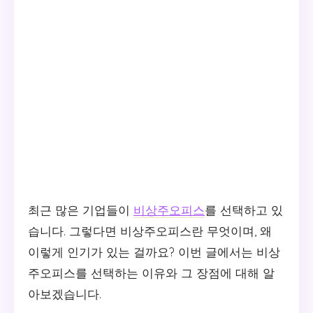
최근 많은 기업들이
비상주오피스
를 선택하고 있
습니다. 그렇다면 비상주오피스란 무엇이며, 왜
이렇게 인기가 있는 걸까요? 이번 글에서는 비상
주오피스를 선택하는 이유와 그 장점에 대해 알
아보겠습니다.