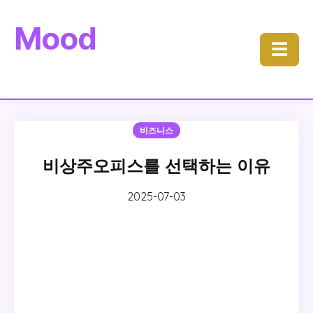
Mood
☰
비즈니스
비상주오피스를 선택하는 이유
2025-07-03