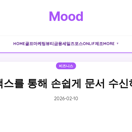
Mood
HOME
골프
마케팅
뷰티
금융
세일즈포스
ONLIF
제조
MORE
▼
비즈니스
팩스를 통해 손쉽게 문서 수신
2026-02-10