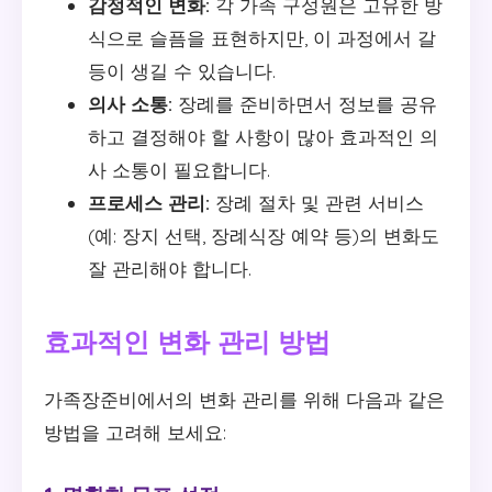
감정적인 변화:
각 가족 구성원은 고유한 방
식으로 슬픔을 표현하지만, 이 과정에서 갈
등이 생길 수 있습니다.
의사 소통:
장례를 준비하면서 정보를 공유
하고 결정해야 할 사항이 많아 효과적인 의
사 소통이 필요합니다.
프로세스 관리:
장례 절차 및 관련 서비스
(예: 장지 선택, 장례식장 예약 등)의 변화도
잘 관리해야 합니다.
효과적인 변화 관리 방법
가족장준비에서의 변화 관리를 위해 다음과 같은
방법을 고려해 보세요: