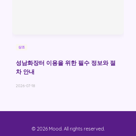
상조
성남화장터 이용을 위한 필수 정보와 절
차 안내
2026-07-18
© 2026 Mood. All rights reserved.