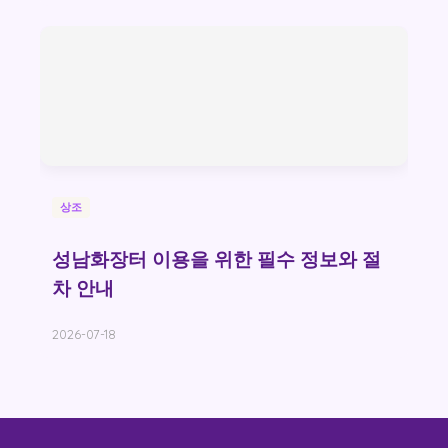
상조
성남화장터 이용을 위한 필수 정보와 절
차 안내
2026-07-18