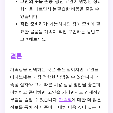
고인의 뜻을 존중:
생전 고인이 원했던 장례
형식을 따르면서 불필요한 비용을 줄일 수
있습니다.
직접 준비하기:
가능하다면 장례 준비에 필
요한 물품을 가족이 직접 구입하는 방법도
고려해보세요.
결론
가족장을 선택하는 것은 슬픈 일이지만, 고인을
떠나보내는 가장 적합한 방법일 수 있습니다. 가
족장 절차와 그에 따른 비용 절감 방법을 충분히
이해하고 준비하면, 고인을 기리면서도 경제적인
부담을 줄일 수 있습니다.
가족장
에 대한 더 많은
정보를 통해 장례 준비에 대해 더욱 깊이 있는 이