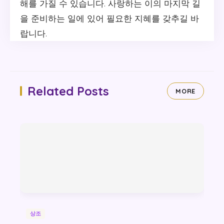
해를 가질 수 있습니다. 사랑하는 이의 마지막 길
을 준비하는 일에 있어 필요한 지혜를 갖추길 바
랍니다.
Related Posts
MORE
상조