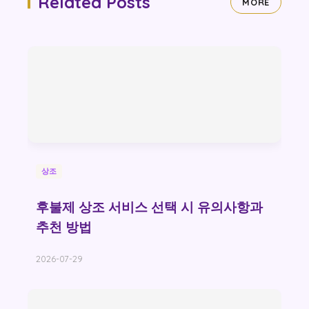
Related Posts
MORE
상조
후불제 상조 서비스 선택 시 유의사항과
추천 방법
2026-07-29