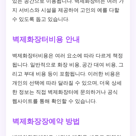
있는 공간으로 이용됩니다. 벽제화장터는 여러 가
지 서비스와 시설을 제공하여 고인의 예를 다할
수 있도록 돕고 있습니다.
벽제화장터비용 안내
벽제화장터비용은 여러 요소에 따라 다르게 책정
됩니다. 일반적으로 화장 비용, 공간 대여 비용, 그
리고 부대 비용 등이 포함됩니다. 이러한 비용은
개인의 선택에 따라 달라질 수 있으며, 더욱 상세
한 정보는 직접 벽제화장터에 문의하거나 공식
웹사이트를 통해 확인할 수 있습니다.
벽제화장장예약 방법