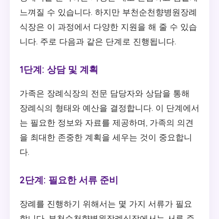
느껴질 수 있습니다. 하지만 부천순천향병원장례
식장은 이 과정에서 다양한 지원을 해 줄 수 있습
니다. 주로 다음과 같은 단계로 진행됩니다.
1단계: 상담 및 계획
가족은 장례식장의 전문 담당자와 상담을 통해
장례식의 형태와 예산을 결정합니다. 이 단계에서
는 필요한 정보와 자료를 제공하며, 가족의 의견
을 최대한 존중한 계획을 세우는 것이 중요합니
다.
2단계: 필요한 서류 준비
장례를 진행하기 위해서는 몇 가지 서류가 필요
합니다. 부천순천향병원장례식장에서는 서류 준