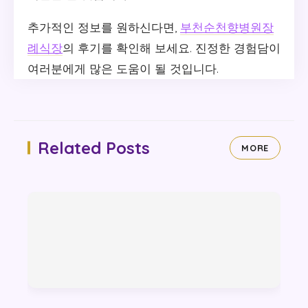
추가적인 정보를 원하신다면,
부천순천향병원장
례식장
의 후기를 확인해 보세요. 진정한 경험담이
여러분에게 많은 도움이 될 것입니다.
Related Posts
MORE