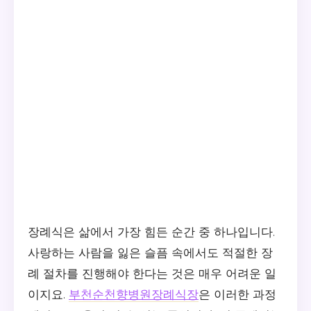
장례식은 삶에서 가장 힘든 순간 중 하나입니다.
사랑하는 사람을 잃은 슬픔 속에서도 적절한 장
례 절차를 진행해야 한다는 것은 매우 어려운 일
이지요.
부천순천향병원장례식장
은 이러한 과정