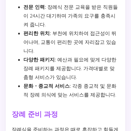
전문 인력:
장례식 전문 교육을 받은 직원들
이 24시간 대기하며 가족의 요구를 충족시
켜 줍니다.
편리한 위치:
부천에 위치하여 접근성이 뛰
어나며, 교통이 편리한 곳에 자리잡고 있습
니다.
다양한 패키지:
예산과 필요에 맞게 다양한
장례 패키지를 제공합니다. 가격대별로 맞
춤형 서비스가 있습니다.
문화・종교적 서비스:
각종 종교적 및 문화
적 장례 의식에 맞는 서비스를 제공합니다.
장례 준비 과정
장례식을 준비하는 과정은 때로 혼잡하고 힘들게