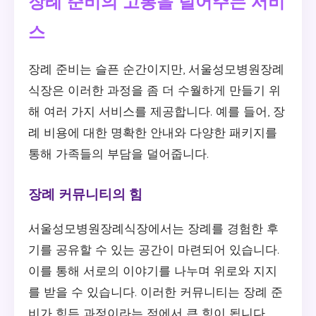
장례 준비의 고통을 덜어주는 서비
스
장례 준비는 슬픈 순간이지만, 서울성모병원장례
식장은 이러한 과정을 좀 더 수월하게 만들기 위
해 여러 가지 서비스를 제공합니다. 예를 들어, 장
례 비용에 대한 명확한 안내와 다양한 패키지를
통해 가족들의 부담을 덜어줍니다.
장례 커뮤니티의 힘
서울성모병원장례식장에서는 장례를 경험한 후
기를 공유할 수 있는 공간이 마련되어 있습니다.
이를 통해 서로의 이야기를 나누며 위로와 지지
를 받을 수 있습니다. 이러한 커뮤니티는 장례 준
비가 힘든 과정이라는 점에서 큰 힘이 됩니다.