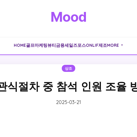
Mood
HOME
골프
마케팅
뷰티
금융
세일즈포스
ONLIF
제조
MORE
▼
상조
관식절차 중 참석 인원 조율 
2025-03-21