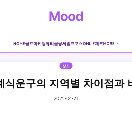
Mood
HOME
골프
마케팅
뷰티
금융
세일즈포스
ONLIF
제조
MORE
▼
상조
례식운구의 지역별 차이점과 
2025-04-23