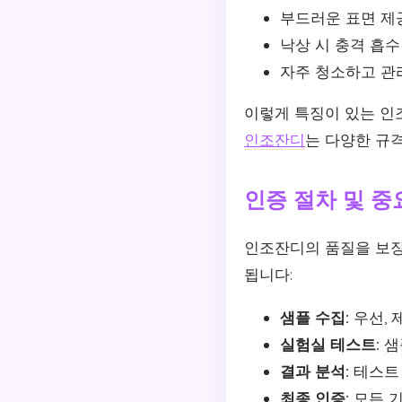
부드러운 표면 제
낙상 시 충격 흡수
자주 청소하고 관
이렇게 특징이 있는 인
인조잔디
는 다양한 규
인증 절차 및 중
인조잔디의 품질을 보장
됩니다:
샘플 수집:
우선, 
실험실 테스트:
샘
결과 분석:
테스트 
최종 인증:
모든 기