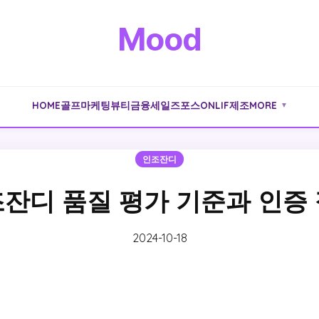
Mood
HOME
골프
마케팅
뷰티
금융
세일즈포스
ONLIF
제조
MORE
▼
인조잔디
잔디 품질 평가 기준과 인증
2024-10-18