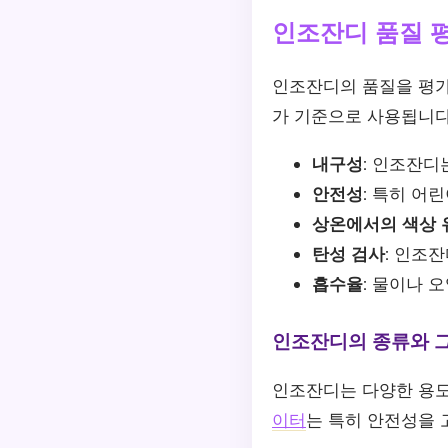
인조잔디 품질 
인조잔디의 품질을 평가
가 기준으로 사용됩니다
내구성:
인조잔디는
안전성:
특히 어린
상온에서의 색상 
탄성 검사:
인조잔디
흡수율:
물이나 오
인조잔디의 종류와 그
인조잔디는 다양한 용도
이터
는 특히 안전성을 